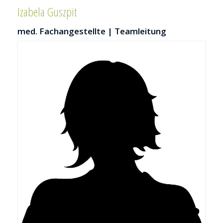
Was uns am Herzen liegt
Izabela Guszpit
Praxisfreizeit
med. Fachangestellte | Teamleitung
Ihr Team
Dr. med. Alexander Stadelmann
Dr. med. Veronika Daume
Praxismitarbeiter
Unsere Leistungen
Diagnostik und Therapie von
Herzrhythmusstörungen
Vererbbare Herzerkrankungen
Prävention und Frühdiagnostik
Kurs Raucherentwöhnung