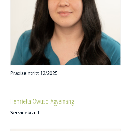
Pra­xis­ein­tritt 12/2025
Henrietta Owuso-Agyemang
Servicekraft