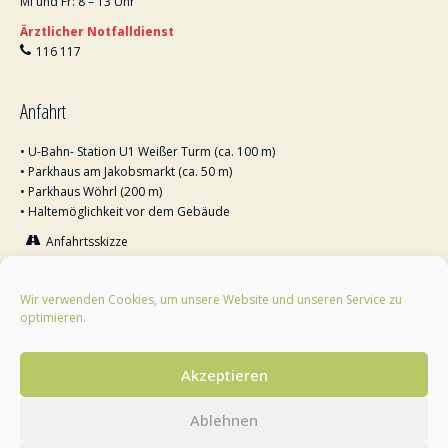
Mi und Fr: 8 – 13 Uhr
Ärztlicher Notfalldienst
116 117
Anfahrt
• U-Bahn- Station U1 Weißer Turm (ca. 100 m)
• Parkhaus am Jakobsmarkt (ca. 50 m)
• Parkhaus Wöhrl (200 m)
• Haltemöglichkeit vor dem Gebäude
Anfahrtsskizze
Visitenkarte aufs Handy laden
Wir verwenden Cookies, um unsere Website und unseren Service zu
optimieren.
Akzeptieren
Ablehnen