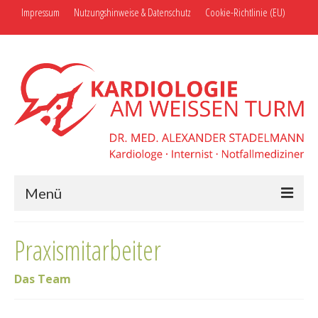
Impressum
Nutzungshinweise & Datenschutz
Cookie-Richtlinie (EU)
Menü
Die Praxis
Praxismitarbeiter
Bildergalerie
Das Team
Vorträge und Veranstaltungen